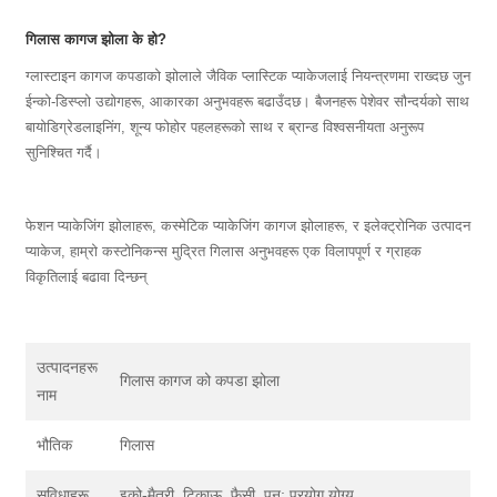
गिलास कागज झोला के हो?
ग्लास्टाइन कागज कपडाको झोलाले जैविक प्लास्टिक प्याकेजलाई नियन्त्रणमा राख्दछ जुन
ईन्को-डिस्प्लो उद्योगहरू, आकारका अनुभवहरू बढाउँदछ। बैजनहरू पेशेवर सौन्दर्यको साथ
बायोडिग्रेडलाइनिंग, शून्य फोहोर पहलहरूको साथ र ब्रान्ड विश्वसनीयता अनुरूप
सुनिश्चित गर्दै।
फेशन प्याकेजिंग झोलाहरू, कस्मेटिक प्याकेजिंग कागज झोलाहरू, र इलेक्ट्रोनिक उत्पादन
प्याकेज, हाम्रो कस्टोनिकन्स मुद्रित गिलास अनुभवहरू एक विलापपूर्ण र ग्राहक
विकृतिलाई बढावा दिन्छन्
उत्पादनहरू
गिलास कागज को कपडा झोला
नाम
भौतिक
गिलास
सुविधाहरू
इको-मैत्री, टिकाऊ, फैसी, पुन: प्रयोग योग्य