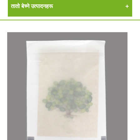
तातो बेच्ने उत्पादनहरू