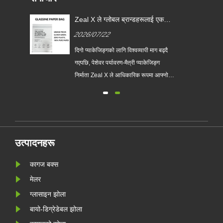
Zeal X ले ग्लोबल ब्रान्डहरूलाई एकल-
प्रयोग प्लास्टिक प्याकेजिङ प्रतिस्थापन
2026/07/22
गर्न मद्दत गर्न कस्टम ग्लासाइन पेपर
ब्यागहरू लन्च गर्‍यो
ो
दिगो प्याकेजिङ्गको लागि विश्वव्यापी माग बढ्दै
लासिन
गएपछि, पेशेवर पर्यावरण-मैत्री प्याकेजिङ्ग
निर्माता Zeal X ले आधिकारिक रूपमा आफ्नो
अपग्रेड गरिएको कस्टम ग्लासाइन पेपर ब्याग
श्रृंखला सुरु गरेको छ। परम्परागत प्लास्टिक
झोलाहरूको प्रिमियम विकल्पको रूपमा डिजाइन
र्न
गरिएको, नयाँ उत्पादनले पारदर्शिता, पुन: प्रयोग
......
उत्पादनहरू
कागज बक्स
मेलर
ग्लासाइन झोला
बायो-डिग्रेडेबल झोला