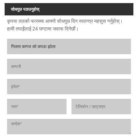
सोधपुछ पठाउनुहोस्
कृपया तलको फारममा आफ्नो सोधपुछ दिन स्वतन्त्र महसुस गर्नुहोस्।
हामी तपाईंलाई 24 घण्टामा जवाफ दिनेछौं।