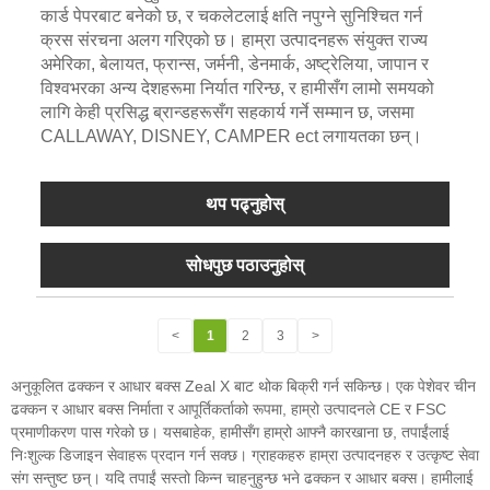
कार्ड पेपरबाट बनेको छ, र चकलेटलाई क्षति नपुग्ने सुनिश्चित गर्न
क्रस संरचना अलग गरिएको छ। हाम्रा उत्पादनहरू संयुक्त राज्य
अमेरिका, बेलायत, फ्रान्स, जर्मनी, डेनमार्क, अष्ट्रेलिया, जापान र
विश्वभरका अन्य देशहरूमा निर्यात गरिन्छ, र हामीसँग लामो समयको
लागि केही प्रसिद्ध ब्रान्डहरूसँग सहकार्य गर्ने सम्मान छ, जसमा
CALLAWAY, DISNEY, CAMPER ect लगायतका छन्।
थप पढ्नुहोस्
सोधपुछ पठाउनुहोस्
<
1
2
3
>
अनुकूलित ढक्कन र आधार बक्स Zeal X बाट थोक बिक्री गर्न सकिन्छ। एक पेशेवर चीन
ढक्कन र आधार बक्स निर्माता र आपूर्तिकर्ताको रूपमा, हाम्रो उत्पादनले CE र FSC
प्रमाणीकरण पास गरेको छ। यसबाहेक, हामीसँग हाम्रो आफ्नै कारखाना छ, तपाईंलाई
निःशुल्क डिजाइन सेवाहरू प्रदान गर्न सक्छ। ग्राहकहरु हाम्रा उत्पादनहरु र उत्कृष्ट सेवा
संग सन्तुष्ट छन्। यदि तपाईं सस्तो किन्न चाहनुहुन्छ भने ढक्कन र आधार बक्स। हामीलाई