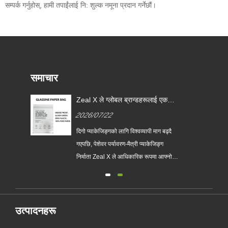
सम्पर्क गर्नुहोस्, हामी तपाईंलाई नि: शुल्क नमूना प्रदान गर्नेछौं।
समाचार
Zeal X ले ग्लोबल ब्रान्डहरूलाई एकल-
प्रयोग प्लास्टिक प्याकेजिङ प्रतिस्थापन
2026/07/22
गर्न मद्दत गर्न कस्टम ग्लासाइन पेपर
ब्यागहरू लन्च गर्‍यो
ो
दिगो प्याकेजिङ्गको लागि विश्वव्यापी माग बढ्दै
लासिन
गएपछि, पेशेवर पर्यावरण-मैत्री प्याकेजिङ्ग
निर्माता Zeal X ले आधिकारिक रूपमा आफ्नो
अपग्रेड गरिएको कस्टम ग्लासाइन पेपर ब्याग
श्रृंखला सुरु गरेको छ। परम्परागत प्लास्टिक
झोलाहरूको प्रिमियम विकल्पको रूपमा डिजाइन
र्न
गरिएको, नयाँ उत्पादनले पारदर्शिता, पुन: प्रयोग
उत्पादनहरू
......