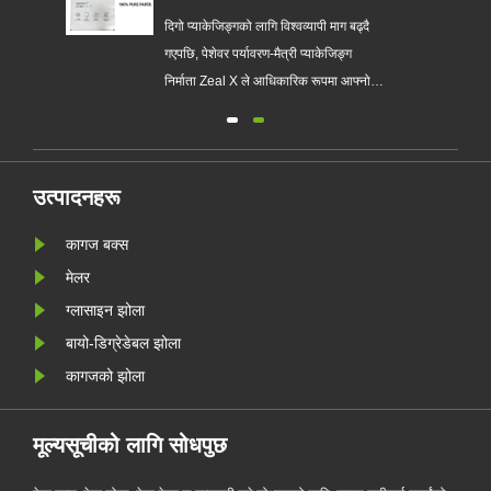
गर्न मद्दत गर्न कस्टम ग्लासाइन पेपर
ब्यागहरू लन्च गर्‍यो
ो
दिगो प्याकेजिङ्गको लागि विश्वव्यापी माग बढ्दै
लासिन
गएपछि, पेशेवर पर्यावरण-मैत्री प्याकेजिङ्ग
निर्माता Zeal X ले आधिकारिक रूपमा आफ्नो
अपग्रेड गरिएको कस्टम ग्लासाइन पेपर ब्याग
श्रृंखला सुरु गरेको छ। परम्परागत प्लास्टिक
झोलाहरूको प्रिमियम विकल्पको रूपमा डिजाइन
र्न
गरिएको, नयाँ उत्पादनले पारदर्शिता, पुन: प्रयोग
उत्पादनहरू
......
कागज बक्स
मेलर
ग्लासाइन झोला
बायो-डिग्रेडेबल झोला
कागजको झोला
मूल्यसूचीको लागि सोधपुछ