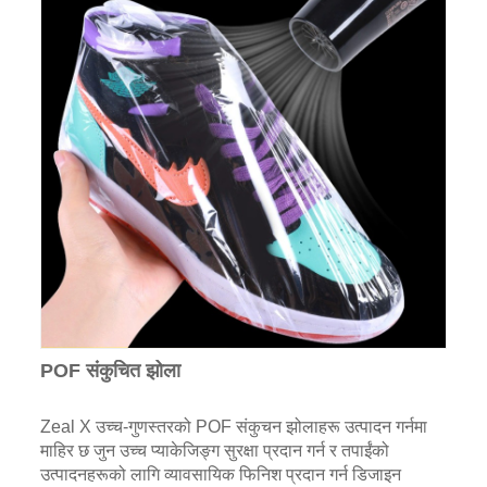
POF संकुचित झोला
Zeal X उच्च-गुणस्तरको POF संकुचन झोलाहरू उत्पादन गर्नमा
माहिर छ जुन उच्च प्याकेजिङ्ग सुरक्षा प्रदान गर्न र तपाईंको
उत्पादनहरूको लागि व्यावसायिक फिनिश प्रदान गर्न डिजाइन