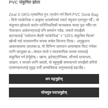
PVC संकुचित झोला
Zeal X GRS-प्रमाणित पुन: प्रयोग गर्न मिल्ने PVC Srink Bag
- दिगो प्याकेजिङ र उत्कृष्ट प्रदर्शनको स्मार्ट फ्युजन प्रस्तुत गर्दै। यो
संकुचन झोलाले कठोर पारिस्थितिकी मानकहरू मात्र पूरा गर्दैन तर
गोलाकार अर्थतन्त्रलाई पनि समर्थन गर्दछ, जसले तपाईंको
ब्रान्डलाई "पर्यावरण-मैत्री प्याकेजिङ" र "GRS संकुचित फिल्म"
खोज्दै गर्दा वातावरणीय रूपमा सचेत किनारा दिन्छ। अनुकूलन
आकारहरूमा उपलब्ध छ, यो विभिन्न उत्पादन आयामहरू फिट गर्नका
लागि उपयुक्त छ—केवल तातो र व्यावसायिक रूपमा यसलाई
संकुचित गर्न हेर्नुहोस्। खाना, इलेक्ट्रोनिक्स, सौन्दर्य प्रसाधन,
उपहार, र थपको लागि आदर्श, यो बहुमुखी समाधानले तपाईंको हरियो
प्रमाणहरूलाई सुदृढ पार्दै अनबक्सिङ अनुभवलाई बढाउँछ।
थप पढ्नुहोस्
सोधपुछ पठाउनुहोस्