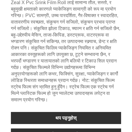
Zeal X Pvc Srink Film Roll लाई सामान्य तौल, सस्तो, र
बहुमुखी क्षमताको कारणले प्याकेजिङ्ग सामाग्री को रूप मा प्रयोग
गरिन्छ। PVC सामग्री, उच्च पारदर्शिता, गैर-विषाक्त र स्वादरहित,
वातावरणीय स्वच्छता, संकुचन गर्न सजिलो, संकुचन प्रभाव प्राप्त
गर्न सजिलो। संकुचित झोला टिकाउ, च्यात्न र क्षति गर्न सजिलो छैन,
बहु-उद्देश्यीय मेसिन, ताजा-किपिङ, डस्टप्रूफ, वाटरप्रूफ वा
भण्डारण संकुचित गर्न सकिन्छ, तर उत्पादनमा स्क्र्याच, डेन्ट र क्षति
रोक्न पनि। संकुचित फिलिम प्याकेजिङ्ग नियमित र अनियमित
आकारका वस्तुहरूको लागि उपयुक्त छ, टुट्ने सम्भावना छैन, र
भरपर्दो भण्डारण र यातायातको लागि बलियो र टिकाउ सिल प्रदान
गर्दछ। संकुचित फिल्मले विभिन्न उद्योगहरूमा विभिन्न
अनुप्रयोगहरूको लागि कभर, फिक्सिंग, सुरक्षा, प्याकेजिङ्ग र कार्गो
लोडिङ स्थिरता समाधानहरू प्रदान गर्दछ। नोट: संकुचित फिल्म
स्ट्रेच फिल्म संग भ्रमित हुनु हुँदैन। स्ट्रेच फिल्म एक स्ट्रेच गर्न
मिल्ने प्लास्टिक फिल्म हो जुन प्यालेटमा उत्पादनहरू लपेट्न वा
समात्न प्रयोग गरिन्छ।
थप पढ्नुहोस्