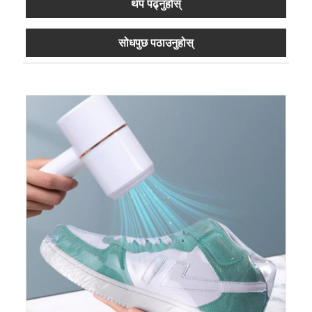
थप पढ्नुहोस्
सोधपुछ पठाउनुहोस्