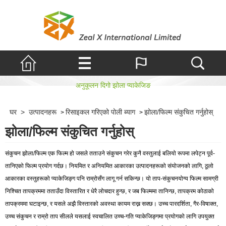
झोला/फिल्म संकुचित गर्नुहोस्
अनुकूलन दिगो झोला प्याकेजिङ
घर
>
उत्पादनहरू
रिसाइकल गरिएको पोली ब्याग
झोला/फिल्म संकुचित गर्नुहोस्
>
>
झोला/फिल्म संकुचित गर्नुहोस्
संकुचन झोला/फिल्म एक फिल्म हो जसले तताउने संकुचन गरेर कुनै वस्तुलाई बलियो रूपमा लपेट्न पूर्व-
तानिएको फिल्म प्रयोग गर्दछ। नियमित र अनियमित आकारका उत्पादनहरूको संयोजनको लागि, ठूलो
आकारका वस्तुहरूको प्याकेजिङ्ग पनि राम्रोसँग लागू गर्न सकिन्छ। यो ताप-संकुचनयोग्य फिल्म सामग्री
निश्चित तापक्रममा तताउँदा विस्तारित र धेरै लोचदार हुन्छ, र जब फिल्ममा तानिन्छ, तापक्रम कोठाको
तापक्रममा घटाइन्छ, र यसले अझै विस्तारको अवस्था कायम राख्न सक्छ। उच्च पारदर्शिता, गैर-विषाक्त,
उच्च संकुचन र राम्रो ताप सीलले यसलाई स्वचालित उच्च-गति प्याकेजिङ्गमा प्रयोगको लागि उपयुक्त