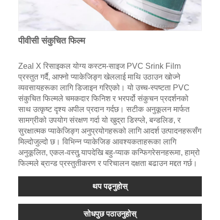
पीवीसी संकुचित फिल्म
Zeal X रिसाइकल योग्य कस्टम-साइज PVC Srink Film
प्रस्तुत गर्दै, आफ्नो प्याकेजिङ्ग खेललाई माथि उठाउन खोज्ने
व्यवसायहरूका लागि डिजाइन गरिएको। यो उच्च-स्पष्टता PVC
संकुचित फिल्मले चमकदार फिनिश र भरपर्दो संकुचन प्रदर्शनको
साथ उत्कृष्ट दृश्य अपील प्रदान गर्दछ। सटीक अनुकूलन मार्फत
सामग्रीको उपयोग संरक्षण गर्दा यो खुद्रा डिस्प्ले, बन्डलिङ, र
सुरक्षात्मक प्याकेजिङ्ग अनुप्रयोगहरूको लागि आदर्श उत्पादनहरूसँग
मिल्दोजुल्दो छ। विभिन्न प्याकेजिङ आवश्यकताहरूका लागि
अनुकूलित, एकल-वस्तु र्‍यापदेखि बहु-प्याक कन्फिगरेसनहरूमा, हाम्रो
फिल्मले ब्रान्ड प्रस्तुतीकरण र परिचालन दक्षता बढाउन मद्दत गर्छ।
थप पढ्नुहोस्
सोधपुछ पठाउनुहोस्