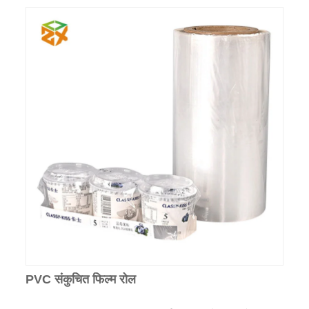
PVC संकुचित फिल्म रोल