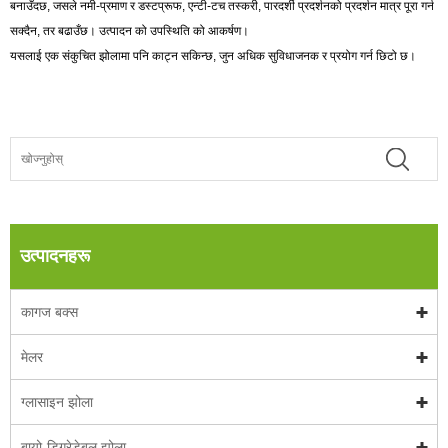
बनाउँदछ, जसले नमी-प्रमाण र डस्टप्रूफ, एन्टी-टच तस्करी, पारदर्शी प्रदर्शनको प्रदर्शन मात्र पूरा गर्न
सक्दैन, तर बढाउँछ। उत्पादन को उपस्थिति को आकर्षण।
यसलाई एक संकुचित झोलामा पनि काट्न सकिन्छ, जुन अधिक सुविधाजनक र प्रयोग गर्न छिटो छ।
उत्पादनहरू
कागज बक्स
मेलर
ग्लासाइन झोला
बायो-डिग्रेडेबल झोला