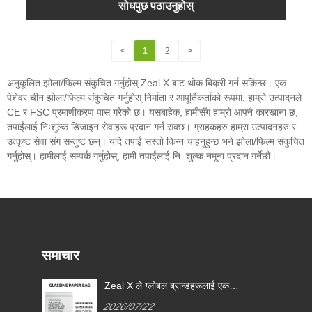
सोधपुछ पठाउनुहोस्
<
1
2
>
अनुकूलित झोला/फिल्म संकुचित गर्नुहोस् Zeal X बाट थोक बिक्री गर्न सकिन्छ। एक
पेशेवर चीन झोला/फिल्म संकुचित गर्नुहोस् निर्माता र आपूर्तिकर्ताको रूपमा, हाम्रो उत्पादनले
CE र FSC प्रमाणीकरण पास गरेको छ। यसबाहेक, हामीसँग हाम्रो आफ्नै कारखाना छ,
तपाईंलाई निःशुल्क डिजाइन सेवाहरू प्रदान गर्न सक्छ। ग्राहकहरु हाम्रा उत्पादनहरु र
उत्कृष्ट सेवा संग सन्तुष्ट छन्। यदि तपाईं सस्तो किन्न चाहनुहुन्छ भने झोला/फिल्म संकुचित
गर्नुहोस्। हामीलाई सम्पर्क गर्नुहोस्, हामी तपाईंलाई नि: शुल्क नमूना प्रदान गर्नेछौं।
समाचार
Zeal X ले ग्लोबल ब्रान्डहरूलाई एकल-
प्रयोग प्लास्टिक प्याकेजिङ प्रतिस्थापन
2026/07/22