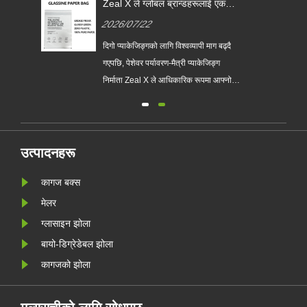
Zeal X ले ग्लोबल ब्रान्डहरूलाई एकल-
प्रयोग प्लास्टिक प्याकेजिङ प्रतिस्थापन
2026/07/22
गर्न मद्दत गर्न कस्टम ग्लासाइन पेपर
ब्यागहरू लन्च गर्‍यो
ो
दिगो प्याकेजिङ्गको लागि विश्वव्यापी माग बढ्दै
लासिन
गएपछि, पेशेवर पर्यावरण-मैत्री प्याकेजिङ्ग
निर्माता Zeal X ले आधिकारिक रूपमा आफ्नो
अपग्रेड गरिएको कस्टम ग्लासाइन पेपर ब्याग
श्रृंखला सुरु गरेको छ। परम्परागत प्लास्टिक
झोलाहरूको प्रिमियम विकल्पको रूपमा डिजाइन
र्न
गरिएको, नयाँ उत्पादनले पारदर्शिता, पुन: प्रयोग
उत्पादनहरू
......
कागज बक्स
मेलर
ग्लासाइन झोला
बायो-डिग्रेडेबल झोला
कागजको झोला