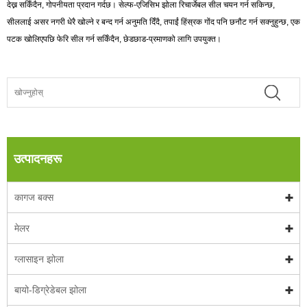
देख्न सकिँदैन, गोपनीयता प्रदान गर्दछ। सेल्फ-एजिसिभ झोला रिचार्जेबल सील चयन गर्न सकिन्छ,
सीललाई असर नगरी धेरै खोल्ने र बन्द गर्न अनुमति दिँदै, तपाईं हिंस्रक गोंद पनि छनौट गर्न सक्नुहुन्छ, एक
पटक खोलिएपछि फेरि सील गर्न सकिँदैन, छेडछाड-प्रमाणको लागि उपयुक्त।
उत्पादनहरू
कागज बक्स
मेलर
ग्लासाइन झोला
बायो-डिग्रेडेबल झोला