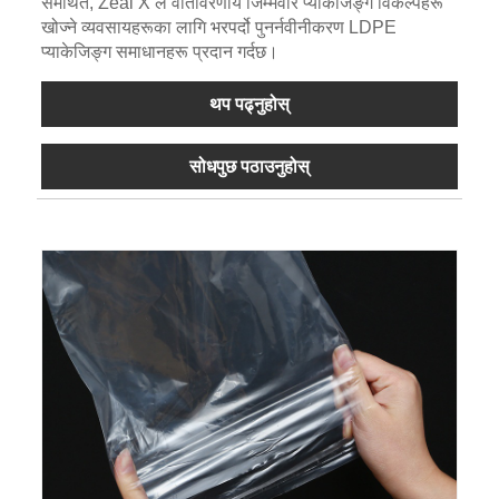
समर्थित, Zeal X ले वातावरणीय जिम्मेवार प्याकेजिङ्ग विकल्पहरू
खोज्ने व्यवसायहरूका लागि भरपर्दो पुनर्नवीनीकरण LDPE
प्याकेजिङ्ग समाधानहरू प्रदान गर्दछ।
थप पढ्नुहोस्
सोधपुछ पठाउनुहोस्