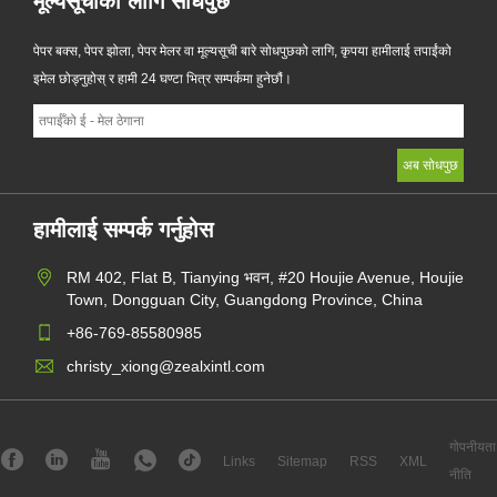
मूल्यसूचीको लागि सोधपुछ
पेपर बक्स, पेपर झोला, पेपर मेलर वा मूल्यसूची बारे सोधपुछको लागि, कृपया हामीलाई तपाईंको
इमेल छोड्नुहोस् र हामी 24 घण्टा भित्र सम्पर्कमा हुनेछौं।
हामीलाई सम्पर्क गर्नुहोस
RM 402, Flat B, Tianying भवन, #20 Houjie Avenue, Houjie
Town, Dongguan City, Guangdong Province, China
+86-769-85580985
christy_xiong@zealxintl.com
गोपनीयता
Links
Sitemap
RSS
XML
नीति