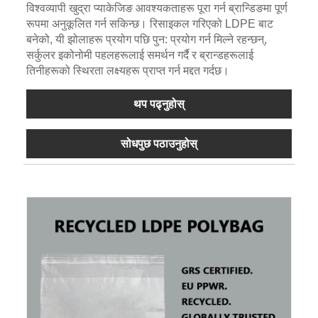
विश्वव्यापी खुद्रा प्याकेजिङ आवश्यकताहरू पूरा गर्न ब्रान्डिङमा पूर्ण
रूपमा अनुकूलित गर्न सकिन्छ। रिसाइकल गरिएको LDPE बाट
बनेको, यी झोलाहरू प्रयोग पछि पुन: प्रयोग गर्न मिल्ने रहन्छन्,
सर्कुलर इकोनोमी पहलहरूलाई समर्थन गर्दै र ब्रान्डहरूलाई
तिनीहरूको स्थिरता लक्ष्यहरू प्राप्त गर्न मद्दत गर्दछ।
थप पढ्नुहोस्
सोधपुछ पठाउनुहोस्