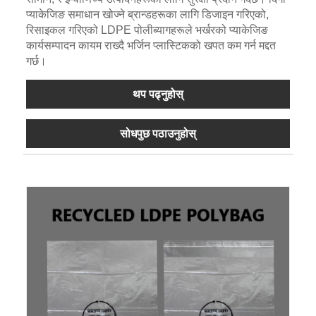
प्याकेजिङ समाधान खोज्ने ब्रान्डहरूका लागि डिजाइन गरिएको,
रिसाइकल गरिएको LDPE पोलीब्यागहरूले भर्खरको प्याकेजिङ
कार्यसम्पादन कायम राख्दै भर्जिन प्लास्टिकको खपत कम गर्न मद्दत
गर्छ।
थप पढ्नुहोस्
सोधपुछ पठाउनुहोस्