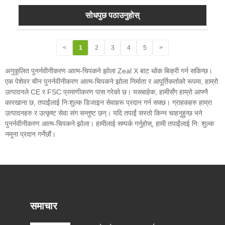
सोधपुछ पठाउनुहोस्
<
1
2
3
4
5
>
अनुकूलित पुनर्नवीनीकरण आत्म-चिपकने झोला Zeal X बाट थोक बिक्री गर्न सकिन्छ।
एक पेशेवर चीन पुनर्नवीनीकरण आत्म-चिपकने झोला निर्माता र आपूर्तिकर्ताको रूपमा, हाम्रो
उत्पादनले CE र FSC प्रमाणीकरण पास गरेको छ। यसबाहेक, हामीसँग हाम्रो आफ्नै
कारखाना छ, तपाईंलाई निःशुल्क डिजाइन सेवाहरू प्रदान गर्न सक्छ। ग्राहकहरु हाम्रा
उत्पादनहरु र उत्कृष्ट सेवा संग सन्तुष्ट छन्। यदि तपाईं सस्तो किन्न चाहनुहुन्छ भने
पुनर्नवीनीकरण आत्म-चिपकने झोला। हामीलाई सम्पर्क गर्नुहोस्, हामी तपाईंलाई नि: शुल्क
नमूना प्रदान गर्नेछौं।
समाचार