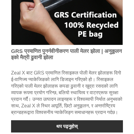
GRS प्रमाणित पुनर्नवीनीकरण पाली मेलर झोला | अनुकूलन
इको मैत्री ढुवानी झोला
Zeal X बाट GRS प्रमाणित रिसाइकल पोली मेलर झोलाहरू दिगो
ई-वाणिज्य प्याकेजिङको लागि डिजाइन गरिएको हो। रिसाइकल
गरिएको पाली मेलर झोलाहरू कपडा ढुवानी र खुद्रा रसदको लागि
व्यापक रूपमा प्रयोग गरिन्छ, बलियो स्थायित्व र वाटरप्रूफ सुरक्षा
प्रदान गर्दै। उन्नत उत्पादन लाइनहरू र विश्वव्यापी निर्यात अनुभवको
साथ, Zeal X ले स्थिर आपूर्ति, छिटो अनुकूलन, र अन्तर्राष्ट्रिय
ब्रान्डहरूद्वारा विश्वसनीय प्याकेजिङ्ग समाधानहरू प्रदान गर्दछ।
थप पढ्नुहोस्