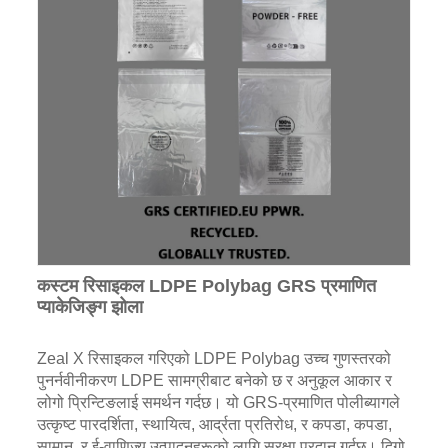
कस्टम रिसाइकल LDPE Polybag GRS प्रमाणित
प्याकेजिङ्ग झोला
Zeal X रिसाइकल गरिएको LDPE Polybag उच्च गुणस्तरको
पुनर्नवीनीकरण LDPE सामग्रीबाट बनेको छ र अनुकूल आकार र
लोगो प्रिन्टिङलाई समर्थन गर्दछ। यो GRS-प्रमाणित पोलीब्यागले
उत्कृष्ट पारदर्शिता, स्थायित्व, आर्द्रता प्रतिरोध, र कपडा, कपडा,
सामान, र ई-वाणिज्य उत्पादनहरूको लागि सुरक्षा प्रदान गर्दछ। दिगो