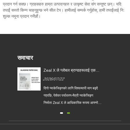
प्रदान गर्न सक्छ। ग्राहकहरु हाम्रा उत्पादनहरु र उत्कृष्ट सेवा संग सन्तुष्ट छन्। यदि
तपाईं सस्तो किन्न चाहनुहुन्छ भने सील टेप। हामीलाई सम्पर्क गर्नुहोस्, हामी तपाईंलाई नि:
शुल्क नमूना प्रदान गर्नेछौं।
समाचार
Zeal X ले ग्लोबल ब्रान्डहरूलाई एकल-
प्रयोग प्लास्टिक प्याकेजिङ प्रतिस्थापन
2026/07/22
गर्न मद्दत गर्न कस्टम ग्लासाइन पेपर
ब्यागहरू लन्च गर्‍यो
ो
दिगो प्याकेजिङ्गको लागि विश्वव्यापी माग बढ्दै
लासिन
गएपछि, पेशेवर पर्यावरण-मैत्री प्याकेजिङ्ग
निर्माता Zeal X ले आधिकारिक रूपमा आफ्नो
अपग्रेड गरिएको कस्टम ग्लासाइन पेपर ब्याग
श्रृंखला सुरु गरेको छ। परम्परागत प्लास्टिक
झोलाहरूको प्रिमियम विकल्पको रूपमा डिजाइन