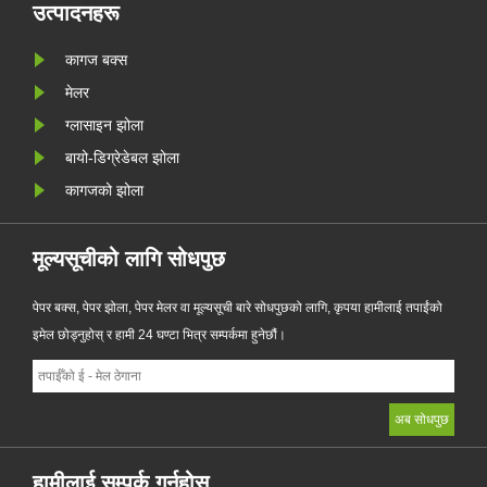
र्न
गरिएको, नयाँ उत्पादनले पारदर्शिता, पुन: प्रयोग
उत्पादनहरू
......
कागज बक्स
मेलर
ग्लासाइन झोला
बायो-डिग्रेडेबल झोला
कागजको झोला
मूल्यसूचीको लागि सोधपुछ
पेपर बक्स, पेपर झोला, पेपर मेलर वा मूल्यसूची बारे सोधपुछको लागि, कृपया हामीलाई तपाईंको
इमेल छोड्नुहोस् र हामी 24 घण्टा भित्र सम्पर्कमा हुनेछौं।
हामीलाई सम्पर्क गर्नुहोस