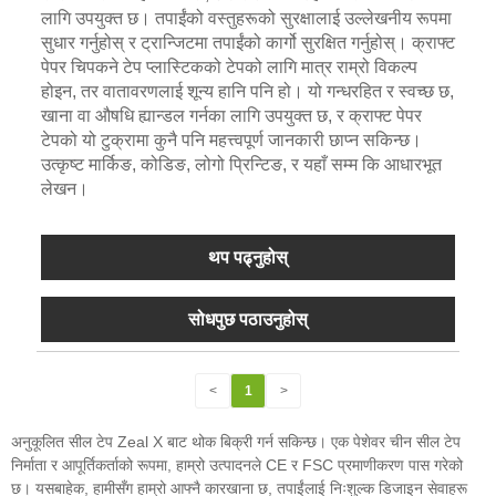
लागि उपयुक्त छ। तपाईंको वस्तुहरूको सुरक्षालाई उल्लेखनीय रूपमा
सुधार गर्नुहोस् र ट्रान्जिटमा तपाईंको कार्गो सुरक्षित गर्नुहोस्। क्राफ्ट
पेपर चिपकने टेप प्लास्टिकको टेपको लागि मात्र राम्रो विकल्प
होइन, तर वातावरणलाई शून्य हानि पनि हो। यो गन्धरहित र स्वच्छ छ,
खाना वा औषधि ह्यान्डल गर्नका लागि उपयुक्त छ, र क्राफ्ट पेपर
टेपको यो टुक्रामा कुनै पनि महत्त्वपूर्ण जानकारी छाप्न सकिन्छ।
उत्कृष्ट मार्किङ, कोडिङ, लोगो प्रिन्टिङ, र यहाँ सम्म कि आधारभूत
लेखन।
थप पढ्नुहोस्
सोधपुछ पठाउनुहोस्
<
1
>
अनुकूलित सील टेप Zeal X बाट थोक बिक्री गर्न सकिन्छ। एक पेशेवर चीन सील टेप
निर्माता र आपूर्तिकर्ताको रूपमा, हाम्रो उत्पादनले CE र FSC प्रमाणीकरण पास गरेको
छ। यसबाहेक, हामीसँग हाम्रो आफ्नै कारखाना छ, तपाईंलाई निःशुल्क डिजाइन सेवाहरू