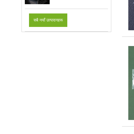
सबै नयाँ उत्पादनहरू