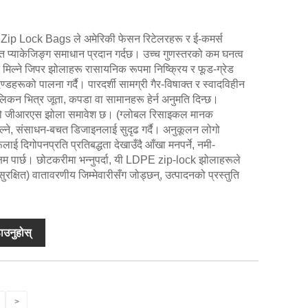
ip Lock Bags ले अमेरिकी फेसन रिटेलरहरू र ई-कमर्स
ेत प्याकेजिङ्ग समाधान प्रदान गर्दछ। उच्च गुणस्तरको कम घनत्व
मिल्ने जिपर झोलाहरू रासायनिक रूपमा निष्क्रिय र फूड-ग्रेड
्डहरूको पालना गर्दै। पारदर्शी सामग्री गैर-विषाक्त र स्वादविहीन
न भित्र जूता, कपडा वा सामानहरू हेर्न अनुमति दिन्छ।
एको जीआरएस झोला समावेश छ। (ग्लोबल रिसाइकल मानक
िल्ने, संसाधन-बचत डिजाइनलाई सुदृढ गर्दै। अनुकूलन लोगो
ूलाई दिगोपनप्रति प्रतिबद्धता देखाउँदै आँखा मनपर्ने, नमी-
सक्षम पार्छ। छोटकरीमा भन्नुपर्दा, यी LDPE zip-lock झोलाहरूले
-सुरक्षित) वातावरणीय जिम्मेवारीसँग जोड्छन्, उत्पादनको प्रस्तुति
ाउनुहोस्
>