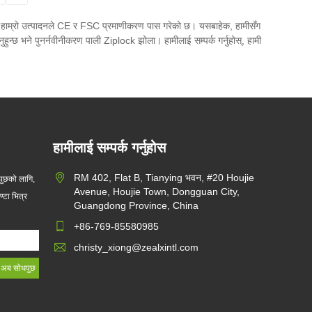
ा, हाम्रो उत्पादनले CE र FSC प्रमाणीकरण पास गरेको छ। यसबाहेक, हामीसँग
ुहुन्छ भने पुनर्नवीनीकरण पाली Ziplock झोला। हामीलाई सम्पर्क गर्नुहोस्, हामी
हामीलाई सम्पर्क गर्नुहोस
RM 402, Flat B, Tianying भवन, #20 Houjie
धपुछको लागि,
Avenue, Houjie Town, Dongguan City,
्टा भित्र
Guangdong Province, China
+86-769-85580985
christy_xiong@zealxintl.com