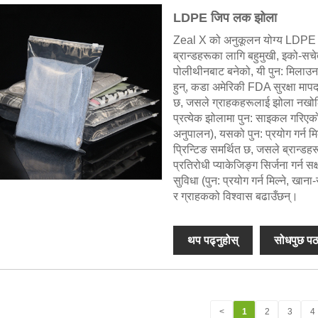
LDPE जिप लक झोला
Zeal X को अनुकूलन योग्य LDPE Z
ब्रान्डहरूका लागि बहुमुखी, इको-सच
पोलीथीनबाट बनेको, यी पुन: मिलाउन 
हुन्, कडा अमेरिकी FDA सुरक्षा मापदण
छ, जसले ग्राहकहरूलाई झोला नखोलिक
प्रत्येक झोलामा पुन: साइकल गरि
अनुपालन), यसको पुन: प्रयोग गर्न म
प्रिन्टिङ समर्थित छ, जसले ब्रान्डहर
प्रतिरोधी प्याकेजिङ्ग सिर्जना गर्न 
सुविधा (पुन: प्रयोग गर्न मिल्ने, खाना
र ग्राहकको विश्वास बढाउँछन्।
थप पढ्नुहोस्
सोधपुछ पठ
<
1
2
3
4