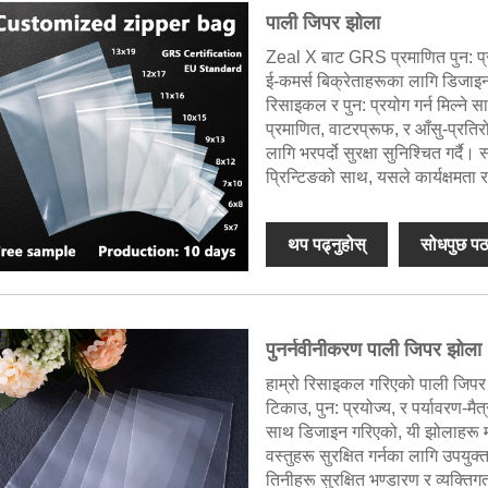
पाली जिपर झोला
Zeal X बाट GRS प्रमाणित पुन: प्रयो
ई-कमर्स बिक्रेताहरूका लागि डिजाइ
रिसाइकल र पुन: प्रयोग गर्न मिल्ने 
प्रमाणित, वाटरप्रूफ, र आँसु-प्रति
लागि भरपर्दो सुरक्षा सुनिश्चित गर्द
प्रिन्टिङको साथ, यसले कार्यक्षमता र
थप पढ्नुहोस्
सोधपुछ पठ
पुनर्नवीनीकरण पाली जिपर झोला
हाम्रो रिसाइकल गरिएको पाली जिपर
टिकाउ, पुन: प्रयोज्य, र पर्यावरण-मै
साथ डिजाइन गरिएको, यी झोलाहरू म
वस्तुहरू सुरक्षित गर्नका लागि उपय
तिनीहरू सुरक्षित भण्डारण र व्यक्