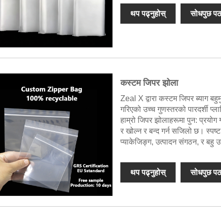
थप पढ्नुहोस्
सोधपुछ पठ
कस्टम जिपर झोला
Zeal X द्वारा कस्टम जिपर ब्याग ब
गरिएको उच्च गुणस्तरको पारदर्शी प्
हाम्रो जिपर झोलाहरूमा पुन: प्रयोग गर
र खोल्न र बन्द गर्न सजिलो छ। स्पष
प्याकेजिङ्ग, उत्पादन संगठन, र बहु ​
थप पढ्नुहोस्
सोधपुछ पठ