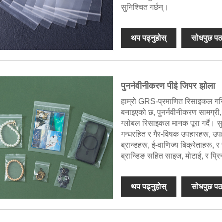
सुनिश्चित गर्छन्।
थप पढ्नुहोस्
सोधपुछ पठ
पुनर्नवीनीकरण पीई जिपर झोला
हाम्रो GRS-प्रमाणित रिसाइकल गर
बनाइएको छ, पुनर्नवीनीकरण सामग्री
ग्लोबल रिसाइकल मानक पूरा गर्दै। सु
गन्धरहित र गैर-विषक उपहारहरू, उ
ब्रान्डहरू, ई-वाणिज्य बिक्रेताहरू
ब्रान्डिङ सहित साइज, मोटाई, र प्रि
थप पढ्नुहोस्
सोधपुछ पठ