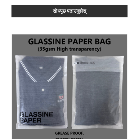
सोधपुछ पठाउनुहोस्