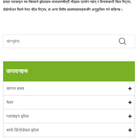
हाम्रा ग्लासाइन स्व-चिपकने झोलाहरू वातावरणमैत्री गोंदहरू प्रयोग गर्छन् र विनाशकारी सिल स्ट्रिप,
दोहोर्याउन मिल्ने पेस्ट सील स्ट्रिप, वा अन्य विशेष आवश्यकताहरूसँग अनुकूलित गर्न सकिन्छ।
उत्पादनहरू
कागज बक्स
मेलर
ग्लासाइन झोला
बायो-डिग्रेडेबल झोला