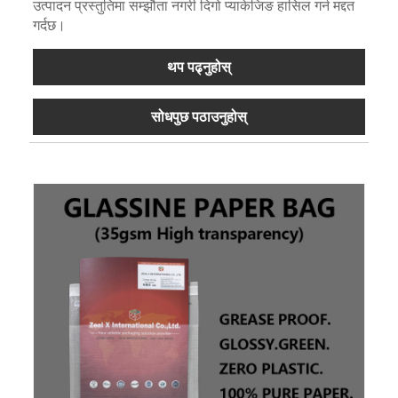
उत्पादन प्रस्तुतिमा सम्झौता नगरी दिगो प्याकेजिङ हासिल गर्न मद्दत
गर्दछ।
थप पढ्नुहोस्
सोधपुछ पठाउनुहोस्