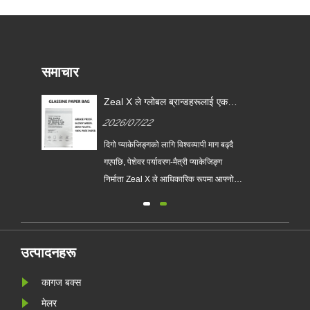
समाचार
Zeal X ले ग्लोबल ब्रान्डहरूलाई एकल-
प्रयोग प्लास्टिक प्याकेजिङ प्रतिस्थापन
2026/07/22
गर्न मद्दत गर्न कस्टम ग्लासाइन पेपर
ब्यागहरू लन्च गर्‍यो
ो
दिगो प्याकेजिङ्गको लागि विश्वव्यापी माग बढ्दै
लासिन
गएपछि, पेशेवर पर्यावरण-मैत्री प्याकेजिङ्ग
निर्माता Zeal X ले आधिकारिक रूपमा आफ्नो
अपग्रेड गरिएको कस्टम ग्लासाइन पेपर ब्याग
श्रृंखला सुरु गरेको छ। परम्परागत प्लास्टिक
झोलाहरूको प्रिमियम विकल्पको रूपमा डिजाइन
र्न
गरिएको, नयाँ उत्पादनले पारदर्शिता, पुन: प्रयोग
उत्पादनहरू
......
कागज बक्स
मेलर