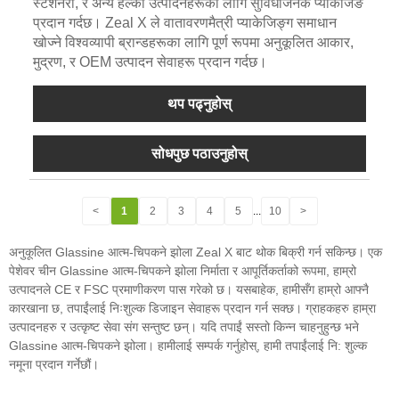
स्टेशनरी, र अन्य हल्का उत्पादनहरूको लागि सुविधाजनक प्याकेजिङ
प्रदान गर्दछ। Zeal X ले वातावरणमैत्री प्याकेजिङ्ग समाधान
खोज्ने विश्वव्यापी ब्रान्डहरूका लागि पूर्ण रूपमा अनुकूलित आकार,
मुद्रण, र OEM उत्पादन सेवाहरू प्रदान गर्दछ।
थप पढ्नुहोस्
सोधपुछ पठाउनुहोस्
<
1
2
3
4
5
...
10
>
अनुकूलित Glassine आत्म-चिपकने झोला Zeal X बाट थोक बिक्री गर्न सकिन्छ। एक
पेशेवर चीन Glassine आत्म-चिपकने झोला निर्माता र आपूर्तिकर्ताको रूपमा, हाम्रो
उत्पादनले CE र FSC प्रमाणीकरण पास गरेको छ। यसबाहेक, हामीसँग हाम्रो आफ्नै
कारखाना छ, तपाईंलाई निःशुल्क डिजाइन सेवाहरू प्रदान गर्न सक्छ। ग्राहकहरु हाम्रा
उत्पादनहरु र उत्कृष्ट सेवा संग सन्तुष्ट छन्। यदि तपाईं सस्तो किन्न चाहनुहुन्छ भने
Glassine आत्म-चिपकने झोला। हामीलाई सम्पर्क गर्नुहोस्, हामी तपाईंलाई नि: शुल्क
नमूना प्रदान गर्नेछौं।