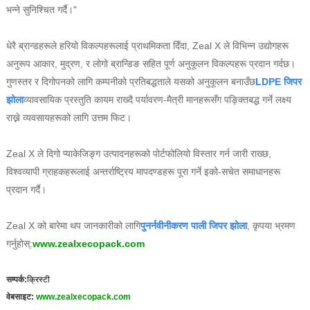
भन्ने सुनिश्चित गर्दै।"
धेरै ब्रान्डहरूले हरियो विकल्पहरूलाई प्राथमिकता दिँदा, Zeal X ले विभिन्न उद्योगहरू
अनुरूप आकार, मुद्रण, र लोगो ब्रान्डिङ सहित पूर्ण अनुकूलन विकल्पहरू प्रदान गर्दछ।
गुणस्तर र दिगोपनको लागि कम्पनीको प्रतिबद्धताले यसको अनुकूलन बनाउँछ
LDPE जिपर
झोला
व्यावसायिक प्रस्तुति कायम राख्दै पर्यावरण-मैत्री मानहरूसँग पङ्क्तिबद्ध गर्ने लक्ष्य
राख्ने व्यवसायहरूको लागि उत्तम फिट।
Zeal X ले दिगो प्याकेजिङ्ग उत्पादनहरूको पोर्टफोलियो विस्तार गर्न जारी राख्छ,
विश्वव्यापी ग्राहकहरूलाई अन्तर्राष्ट्रिय मापदण्डहरू पूरा गर्ने इको-सचेत समाधानहरू
प्रदान गर्दै।
Zeal X को बारेमा थप जानकारीको लागि
पुनर्नवीनीकरण पाली जिपर झोला
, कृपया भ्रमण
गर्नुहोस्:
www.zealxecopack.com
सम्पर्क:
क्रिस्टी
वेबसाइट:
www.zealxecopack.com