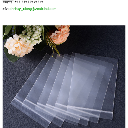
व्हाट्सएप:
+८६ १३७९८७०७१४७
इमेल:
christy_xiong@zealxintl.com