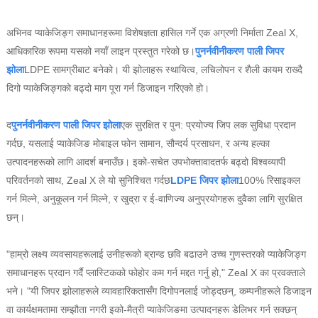
अभिनव प्याकेजिङ्ग समाधानहरूमा विशेषज्ञता हासिल गर्ने एक अग्रणी निर्माता Zeal X,
आधिकारिक रूपमा यसको नयाँ लाइन प्रस्तुत गरेको छ।
पुनर्नवीनीकरण पाली जिपर
झोला
LDPE सामग्रीबाट बनेको। यी झोलाहरू स्थायित्व, लचिलोपन र शैली कायम राख्दै
दिगो प्याकेजिङ्गको बढ्दो माग पूरा गर्न डिजाइन गरिएको हो।
द
पुनर्नवीनीकरण पाली जिपर झोला
एक सुरक्षित र पुन: प्रयोज्य जिप लक सुविधा प्रदान
गर्दछ, यसलाई प्याकेजिङ मोबाइल फोन सामान, सौन्दर्य प्रसाधन, र अन्य हल्का
उत्पादनहरूको लागि आदर्श बनाउँछ। इको-सचेत उपभोक्तावादतर्फ बढ्दो विश्वव्यापी
परिवर्तनको साथ, Zeal X ले यो सुनिश्चित गर्दछ
LDPE जिपर झोला
100% रिसाइकल
गर्न मिल्ने, अनुकूलन गर्न मिल्ने, र खुद्रा र ई-वाणिज्य अनुप्रयोगहरू दुवैका लागि सुरक्षित
छन्।
"हाम्रो लक्ष्य व्यवसायहरूलाई उनीहरूको ब्रान्ड छवि बढाउने उच्च गुणस्तरको प्याकेजिङ्ग
समाधानहरू प्रदान गर्दै प्लास्टिकको फोहोर कम गर्न मद्दत गर्नु हो," Zeal X का प्रवक्ताले
भने। "यी जिपर झोलाहरूले व्यावहारिकतासँग दिगोपनलाई जोड्दछन्, कम्पनीहरूले डिजाइन
वा कार्यक्षमतामा सम्झौता नगरी इको-मैत्री प्याकेजिङमा उत्पादनहरू डेलिभर गर्न सक्छन्