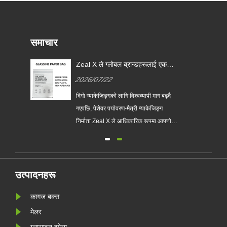
समाचार
Zeal X ले ग्लोबल ब्रान्डहरूलाई एकल-
प्रयोग प्लास्टिक प्याकेजिङ प्रतिस्थापन
2026/07/22
गर्न मद्दत गर्न कस्टम ग्लासाइन पेपर
ब्यागहरू लन्च गर्‍यो
ो
दिगो प्याकेजिङ्गको लागि विश्वव्यापी माग बढ्दै
लासिन
गएपछि, पेशेवर पर्यावरण-मैत्री प्याकेजिङ्ग
निर्माता Zeal X ले आधिकारिक रूपमा आफ्नो
अपग्रेड गरिएको कस्टम ग्लासाइन पेपर ब्याग
श्रृंखला सुरु गरेको छ। परम्परागत प्लास्टिक
झोलाहरूको प्रिमियम विकल्पको रूपमा डिजाइन
र्न
गरिएको, नयाँ उत्पादनले पारदर्शिता, पुन: प्रयोग
उत्पादनहरू
......
कागज बक्स
मेलर
ग्लासाइन झोला